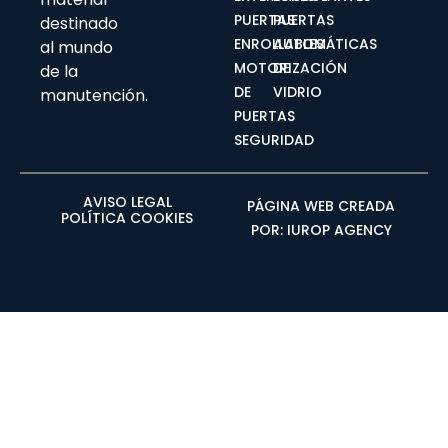
s
PUERTAS
PUERTAS
destinado
t
ENROLLABLES
AUTOMÁTICAS
al mundo
a
MOTORIZACIÓN
DE
de la
g
DE
VIDRIO
manutención.
PUERTAS
r
SEGURIDAD
a
m
AVISO LEGAL
PÁGINA WEB CREADA
POLÍTICA COOKIES
POR:
IUROP AGENCY