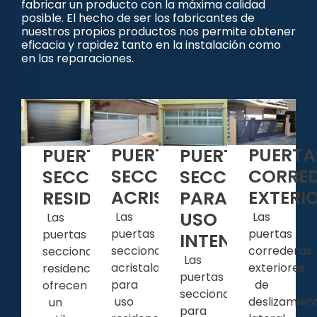
fabricar un producto con la máxima calidad
posible. El hecho de ser los fabricantes de
nuestros propios productos nos permite obtener
eficacia y rapidez tanto en la instalación como
en las reparaciones.
PUERTAS
PUERTA
PUERTAS
PUERTAS
SECCIONALES
CORRE
SECCIONALES
SECCIONALES
ACRISTALADAS
EXTERI
RESIDENCIALES
PARA
USO
Las
Las
Las
puertas
puertas
puertas
INTENSIVO
seccionales
correderas
seccionales
Las
acristaladas
exteriores
residenciales
puertas
para
de
ofrecen
seccionales
uso
deslizamien
un
para