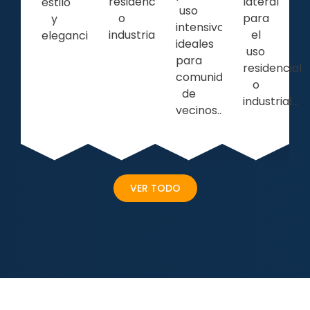
residencial
lateral
estilo
uso
o
para
y
intensivo
industrial.
el
elegancia...
ideales
uso
para
residencial
comunidades
o
de
industrial...
vecinos...
VER TODO