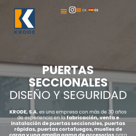
Ir
I
Menú
al
CA
ES
n
contenido
s
t
a
g
r
a
PUERTAS
m
SECCIONALES
DISEÑO Y SEGURIDAD
KRODE, S.A.
es una empresa con más de 30 años
de experiencia en la
fabricación, venta e
instalación de puertas seccionales, puertas
rápidas, puertas cortafuegos, muelles de
carga y una amplia gama de accesorios
para