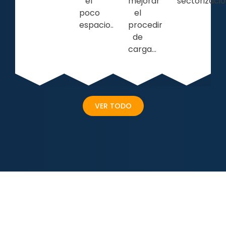
el
sectorización
mejorar
poco
el
espacio...
procedimiento
de
carga...
VER TODO