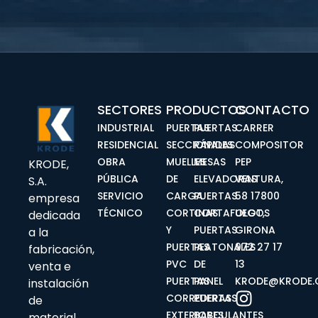
SECTORES
PRODUCTOS
CONTACTO
INDUSTRIAL
PUERTAS
PUERTAS
CARRER
RESIDENCIAL
SECCIONALES
RÁPIDAS
COMPOSITOR
OBRA
MUELLES
MESAS
PEP
KRODE,
PÚBLICA
DE
ELEVADORAS
VENTURA,
S.A.
SERVICIO
CARGA
PUERTAS
58 17800
empresa
TÉCNICO
CORTINAS
CORTAFUEGOS
OLOT,
dedicada
Y
PUERTAS
GIRONA
a la
PUERTAS
PEATONALES
972 27 17
fabricación,
PVC
DE
13
venta e
PUERTAS
PANEL
KRODE@KRODE
instalación
I
CORREDERAS
PUERTAS
de
n
EXTERIORES
BASCULANTES
material