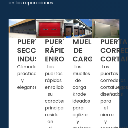
en las reparaciones.
PUERTAS
PUERTA
PUERTAS
MUELLES
RÁPIDAS
CORRE
SECCIONALES
DE
ENROLLABLES
CORTA
INDUSTRIALES
CARGA
Las
Las
Cómodas,
Los
puertas
puertas
prácticas
muelles
rápidas
correderas
y
de
enrollables
cortafuegos
elegantes...
carga
su
diseñadas
Krode
característica
para
ideados
principal
el
para
reside
cierre
agilizar
en
y
y